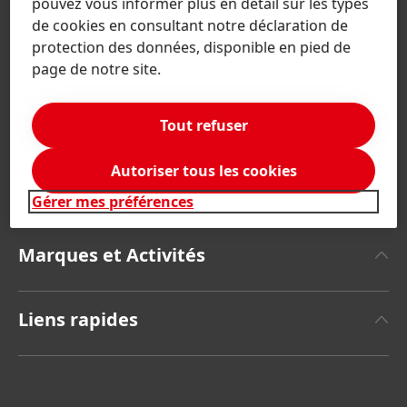
pouvez vous informer plus en détail sur les types
de cookies en consultant notre déclaration de
protection des données, disponible en pied de
page de notre site.
Algérie | Changer de site
Tout refuser
Autoriser tous les cookies
Entreprise
Gérer mes préférences
A propos de Henkel
Marques et Activités
Communiqués de Presse
Henkel Adhesive Technologies
Rapports annuels
Liens rapides
Henkel Consumer Brands
Sustainable Impact Report
(Anglais)
Emplois et Candidatures
SDS, TDS, RoHS, Information Produit
FAQ