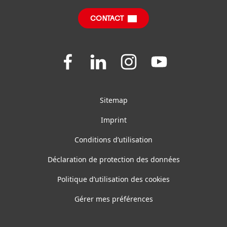
CONTACT
Join
Join
Join
Join
us
us
us
us
on
on
on
on
Facebook
LinkedIn
Instagram
YouTube
Sitemap
Imprint
Conditions d’utilisation
Déclaration de protection des données
Politique d’utilisation des cookies
Gérer mes préférences
Définir les filtres