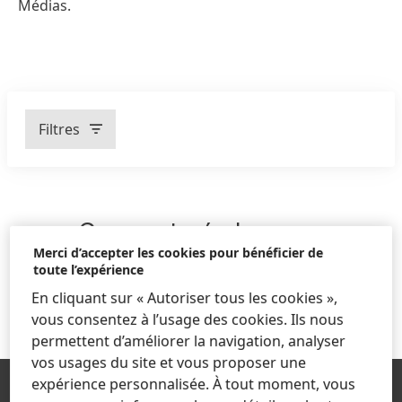
Médias.
Secteurs d'activités
Segments de presse
Filtres
Année
Communiqués de presse
Catégorie éditoriale
Merci d’accepter les cookies pour bénéficier de
toute l’expérience
CHARGER PLUS DE COMMUNIQUÉS DE PRESSE
En cliquant sur « Autoriser tous les cookies »,
vous consentez à l’usage des cookies. Ils nous
permettent d’améliorer la navigation, analyser
vos usages du site et vous proposer une
expérience personnalisée. À tout moment, vous