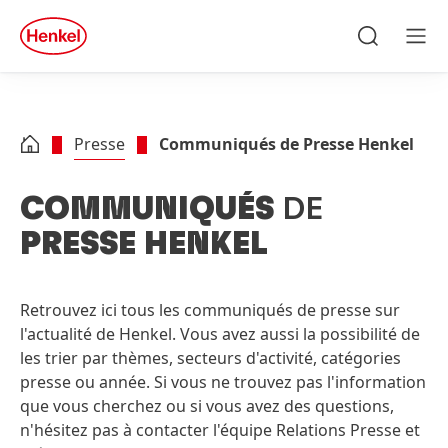
Skip to main content
Skip to footer
quick
search
Recherche
Men
Presse
Communiqués de Presse Henkel
labelFilterOptionsLang
COMMUNIQUÉS
DE
PRESSE HENKEL
Recherche
Retrouvez ici tous les communiqués de presse sur
l'actualité de Henkel. Vous avez aussi la possibilité de
les trier par thèmes, secteurs d'activité, catégories
presse ou année. Si vous ne trouvez pas l'information
Thèmes
que vous cherchez ou si vous avez des questions,
n'hésitez pas à contacter l'équipe Relations Presse et