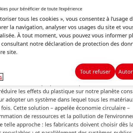
 l’environnement. Sans oublier que de nombreux pays 
kies pour bénéficier de toute l’expérience
ion des déchets. Il est donc fréquent que des déche
tamment dans les cours d’eau et les océans. Avec le 
toriser tous les cookies », vous consentez à l’usage d
 pluie et du vent, jusqu’à devenir du microplastique.
rer la navigation, analyser vos usages du site et vo
lisée. À tout moment, vous pouvez vous informer plu
 consultant notre déclaration de protection des don
e site.
Tout refuser
Autor
l’environnement soutiennent qu’une interdiction du
s
, en raison de ses propriétés uniques. Ils affirment en
réduire les effets du plastique sur notre planète cons
r adopter un système dans lequel tous les matériau
 fois. Cette solution – appelée économie circulaire –
ommation de ressources et la pollution de l’environn
 telle approche : les fabricants doivent choisir dès 
t recyclables ; et parallèlement des systèmes publics