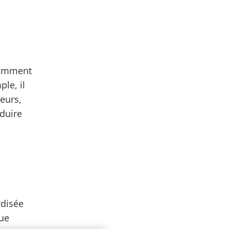
otamment
le, il
leurs,
duire
rdisée
que