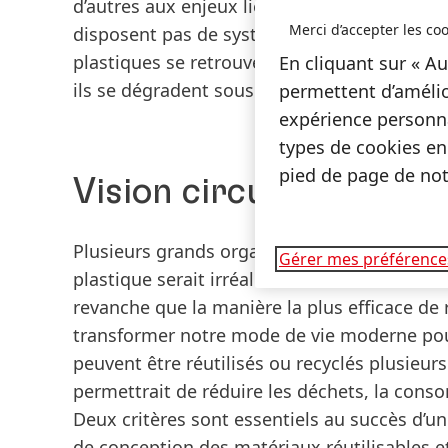
d’autres aux enjeux liés à la protection de
Merci d’accepter les coo
disposent pas de systèmes efficaces de gest
plastiques se retrouvent dans la nature, no
En cliquant sur « Au
ils se dégradent sous l’effet du soleil, de la
permettent d’amélio
expérience personna
types de cookies en
pied de page de notr
Vision circulaire
Plusieurs grands organismes de défense de 
Gérer mes préférence
plastique serait irréaliste à l’heure actuelle
revanche que la manière la plus efficace de 
transformer notre mode de vie moderne pou
peuvent être réutilisés ou recyclés plusieurs
permettrait de réduire les déchets, la cons
Deux critères sont essentiels au succès d’une
de conception des matériaux réutilisables e