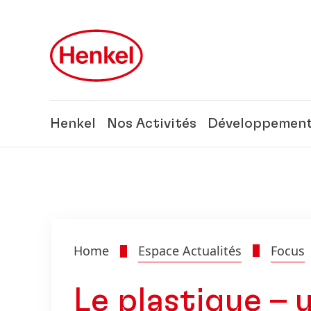
Skip to main content
Skip to footer
Henkel
Nos Activités
Développement
Home
Espace Actualités
Focus
Le plastique – 