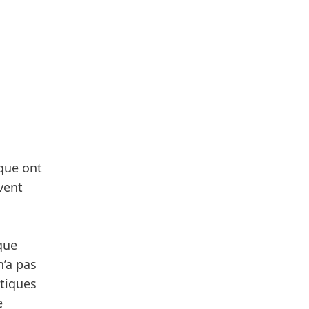
ique ont
vent
que
n’a pas
stiques
e