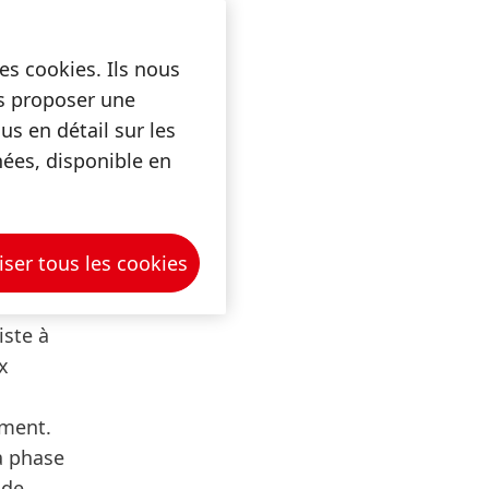
ne
ts
temps,
es cookies. Ils nous
us proposer une
s en détail sur les
nées, disponible en
iser tous les cookies
iste à
x
ement.
la phase
 de